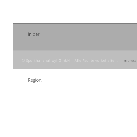
© Sporthallehallwyl GmbH | Alle Rechte vorbehalten. |
Impres