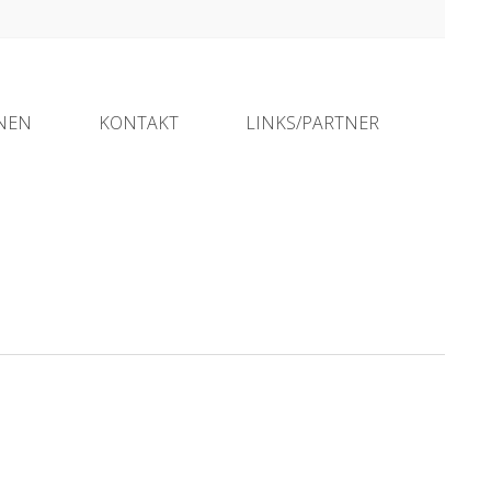
ONEN
KONTAKT
LINKS/PARTNER
HOME
»
BARRIEREFREIER EINGANG