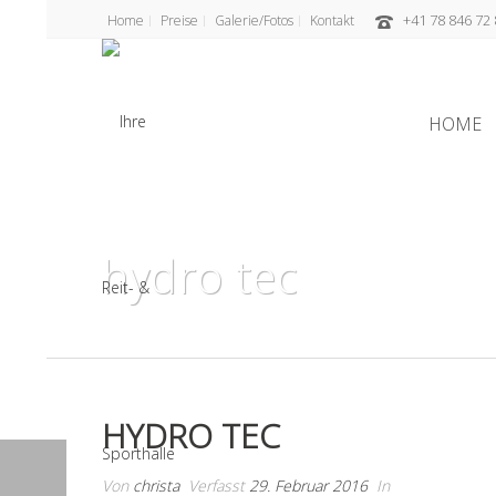
+41 78 846 72 
Home
Preise
Galerie/Fotos
Kontakt
HOME
hydro tec
HYDRO TEC
Von
christa
Verfasst
29. Februar 2016
In