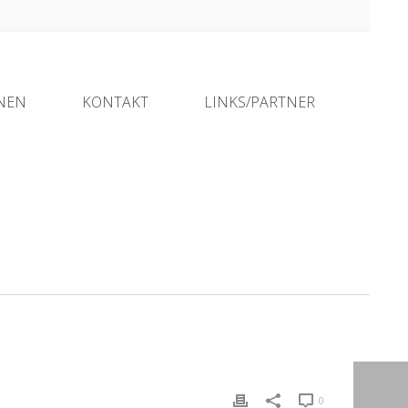
ONEN
KONTAKT
LINKS/PARTNER
HOME
»
PRO EVENT CALENDAR
»
HYDRO TEC
0