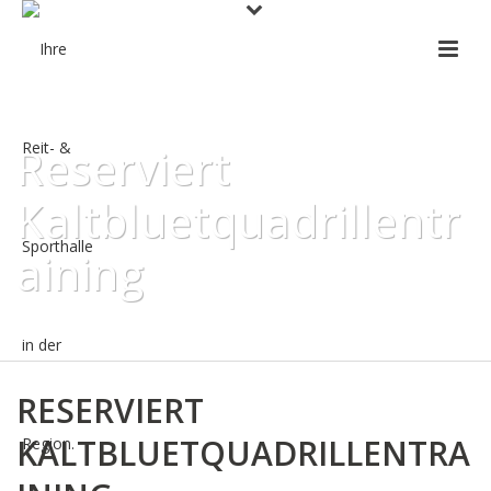
Reserviert
Kaltbluetquadrillentr
aining
HOME
»
PRO EVENT CALENDAR
»
RESERVIERT
KALTBLUETQUADRILLENTRAINING
RESERVIERT
KALTBLUETQUADRILLENTRA