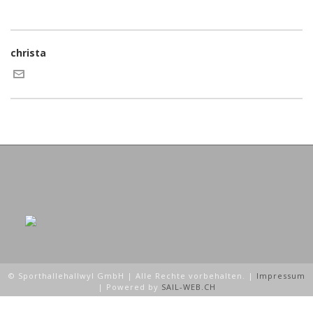
christa
© Sporthallehallwyl GmbH | Alle Rechte vorbehalten. |
Impressum
| Powered by
SAIL-WEB.CH