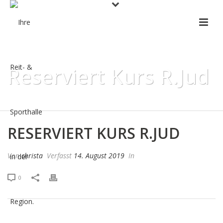
Reserviert Kurs R.Jud
HOME
»
PRO EVENT CALENDAR
»
RESERVIERT KURS R.JUD
RESERVIERT KURS R.JUD
Von
christa
Verfasst
14. August 2019
In
0