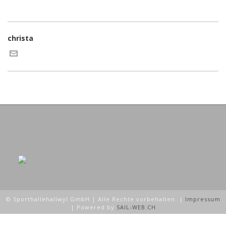
christa
© Sporthallehallwyl GmbH | Alle Rechte vorbehalten. |
Impressum
| Powered by
SAIL-WEB.CH