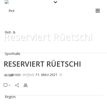
Reserviert Rüetschi
HOME
»
PRO EVENT CALENDAR
»
RESERVIERT RÜETSCHI
RESERVIERT RÜETSCHI
Von
christa
Verfasst
11. März 2021
In
0